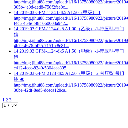
http://img.jihui88.com/upload/1/16/13758980922/picture/2019
305b-4e3d-aed8-758f2fee8c...
14
2019.03
GFM-1124-bdk5 A1.50（甲级）-1
http://img.jihui88.com/upload/1/16/13758980922/picture/2019
f4c5-454e-bf8f-660603a942...
14
2019.03
GFM-1124-dk5 A1.00（乙级）-1-带压型-带门
镜
http://img.jihui88.com/upload/1/16/13758980922/picture/2019/
4b7c-4676-bf55-7151fc8e81...
14
2019.03
GFM-1124-dk5 A1.50（甲级）-1-带压型-带门
镜
http://img.jihui88.com/upload/1/16/13758980922/picture/2019
c412-4cec-8240-5304aaa895...
14
2019.03
GFM-2123-dk5 A1.50（甲级）-2-带压型-带门
镜-90
http://img.jihui88.com/upload/1/16/13758980922/picture/2019
30be-42df-8ed5-dceca128ca...
1
2
3